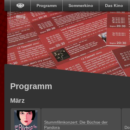
Programm
Sommerkino
Das Kino
Blog
Programm
März
Stummfilmkonzert: Die Büchse der
Pandora
Do