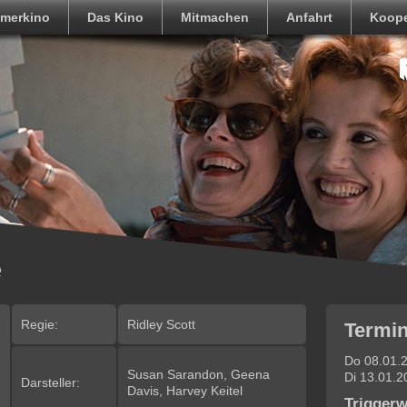
merkino
Das Kino
Mitmachen
Anfahrt
Koope
e
Regie:
Ridley Scott
Termin
Do 08.01.2
Susan Sarandon, Geena
Di 13.01.2
Darsteller:
Davis, Harvey Keitel
Trigger