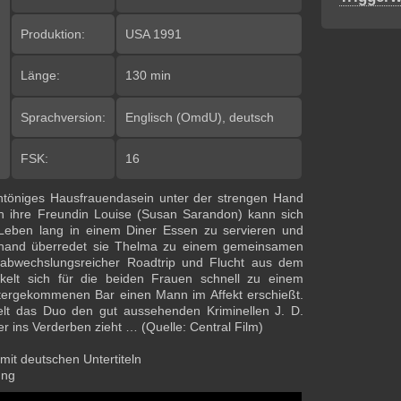
Produktion:
USA 1991
Länge:
130 min
Sprachversion:
Englisch (OmdU), deutsch
FSK:
16
intöniges Hausfrauendasein unter der strengen Hand
h ihre Freundin Louise (Susan Sarandon) kann sich
r Leben lang in einem Diner Essen zu servieren und
rhand überredet sie Thelma zu einem gemeinsamen
abwechslungsreicher Roadtrip und Flucht aus dem
ckelt sich für die beiden Frauen schnell zu einem
ntergekommenen Bar einen Mann im Affekt erschießt.
belt das Duo den gut aussehenden Kriminellen J. D.
ter ins Verderben zieht … (Quelle: Central Film)
 mit deutschen Untertiteln
ung