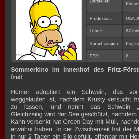
Darsteller:
Kavner
Produktion:
USA 2
Länge:
87 mi
Sprachversion:
Engli
FSK:
6
Sommerkino im Innenhof des Fritz-Förste
frei!
Homer adoptiert ein Schwein, das vor
weggelaufen ist, nachdem Krusty versucht ha
zu lassen, und nennt das Schwein „Sp
Gleichzeitig wird der See geschützt, nachdem
Kahn versenkt hat Green Day mit Müll, nachd
erwähnt haben. In der Zwischenzeit hat der M
in nur 2 Tagen ein Silo gefüllt, offenbar mit H